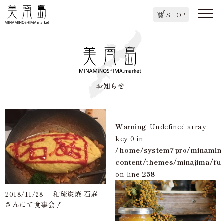
SHOP
お知らせ
Warning
: Undefined array
key 0 in
/home/system7pro/minamin
content/themes/minajima/fu
on line
258
2018/11/28 「和琉炭焼 石庭」
さんにて食事会！