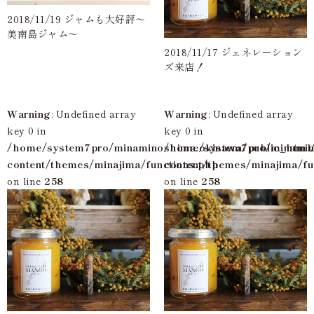
2018/11/19 ジャムも大好評～
美南島ジャム～
2018/11/17 ジェネレーション
ズ来店！
Warning
: Undefined array
Warning
: Undefined array
key 0 in
key 0 in
/home/system7pro/minaminoshima.okinawa/public_html
/home/system7pro/minamin
content/themes/minajima/functions.php
content/themes/minajima/fu
on line
258
on line
258